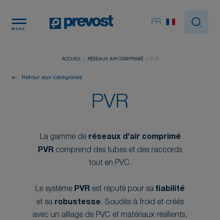
Panneau de gestion des cookies
FR
MENU
ACCUEIL
RÉSEAUX AIR COMPRIMÉ
PVR
Retour aux catégories
PVR
La gamme de
réseaux d’air comprimé
PVR
comprend des tubes et des raccords
tout en PVC.
Le système
PVR
est réputé pour sa
fiabilité
et sa
robustesse
. Soudés à froid et créés
avec un alliage de PVC et matériaux résilients,