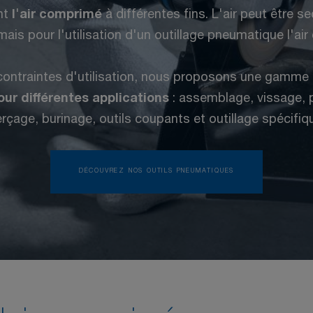
ent
l
'
air comprimé
à différentes fins. L'air peut être s
ais pour l'utilisation d'un outillage pneumatique l'air e
contraintes d'utilisation, nous proposons une gamme 
our différentes applications
: assemblage, vissage, 
rçage, burinage, outils coupants et outillage spécifiq
DÉCOUVREZ NOS OUTILS PNEUMATIQUES