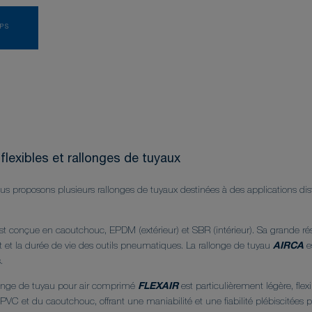
PPS
flexibles et rallonges de tuyaux
ous proposons plusieurs rallonges de tuyaux destinées à des applications dist
t conçue en caoutchouc, EPDM (extérieur) et SBR (intérieur). Sa grande rési
 et la durée de vie des outils pneumatiques. La rallonge de tuyau
AIRCA
e
.
llonge de tuyau pour air comprimé
FLEXAIR
est particulièrement légère, flex
PVC et du caoutchouc, offrant une maniabilité et une fiabilité plébiscitées par