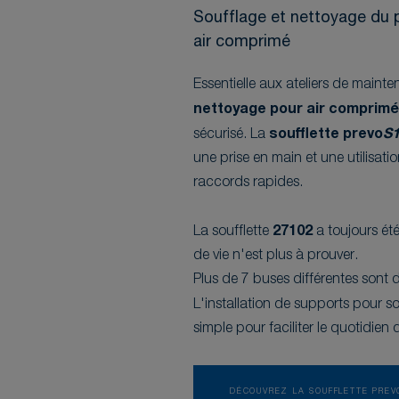
Soufflage et nettoyage du p
air comprimé
Essentielle aux ateliers de maint
nettoyage pour air comprim
sécurisé. La
soufflette prevo
S
une prise en main et une utilisati
raccords rapides.
La soufflette
27102
a toujours été
de vie n'est plus à prouver.
Plus de 7 buses différentes sont d
L'installation de supports pour so
simple pour faciliter le quotidien d
DÉCOUVREZ LA SOUFFLETTE PREV