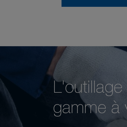
L'outillag
gamme à v