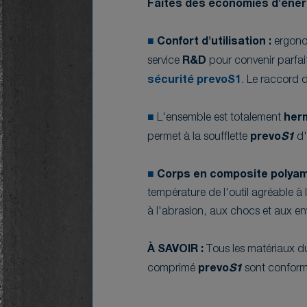
Faites des économies d'énerg
■
Confort d'utilisation :
ergono
service
R&D
pour convenir parfa
sécurité prevoS1
. Le raccord 
■
L'ensemble est totalement
her
permet à la soufflette
prevo
S1
d'
■
Corps en composite polya
température de l'outil agréable à l'
à l'abrasion, aux chocs et aux e
À SAVOIR :
Tous les matériaux du 
comprimé
prevo
S1
sont conform