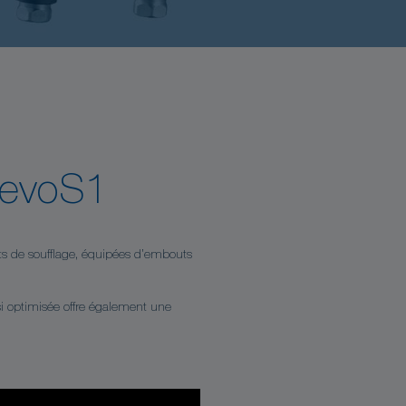
revoS1
lets de soufflage, équipées d’embouts
si optimisée offre également une