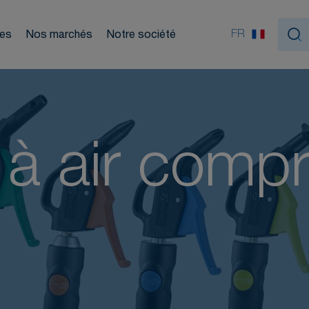
ouleurs
FR
ces
Nos marchés
Notre société
tiques
s à air comp