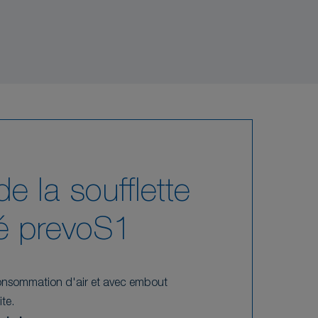
de la soufflette
é prevoS1
consommation d'air et avec embout
ite.