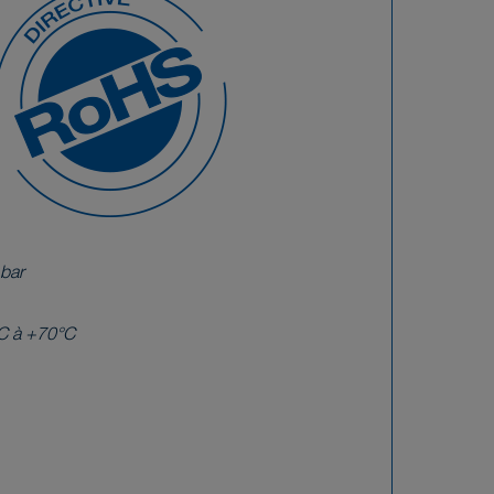
 bar
C à +70°C