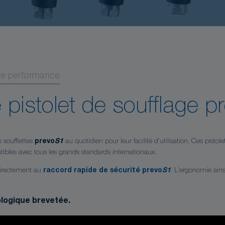
tre performance
pistolet de soufflage p
 soufflettes
prevo
S1
au quotidien pour leur facilité d’utilisation. Ces pisto
ibles avec tous les grands standards internationaux.
irectement au
raccord rapide de sécurité prevo
S1
. L’ergonomie ain
ologique brevetée.