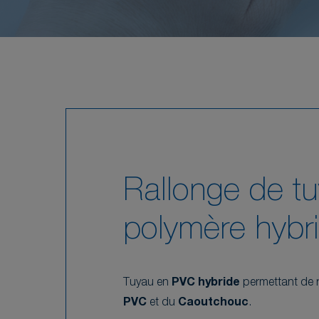
Rallonge de t
polymère hybr
Tuyau en
PVC hybride
permettant de ré
PVC
et du
Caoutchouc
.