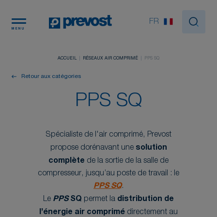
Panneau de gestion des cookies
FR
MENU
ACCUEIL
RÉSEAUX AIR COMPRIMÉ
PPS SQ
Retour aux catégories
PPS SQ
Spécialiste de l'air comprimé, Prevost
propose dorénavant une
solution
complète
de la sortie de la salle de
compresseur, jusqu’au poste de travail : le
PPS SQ
.
Le
PPS
SQ
permet la
distribution
de
l’énergie air comprimé
directement au