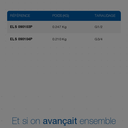
RÉFÉRENCE
POIDS (KG)
TARAUDAGE
ELS 090103P
0.247 Kg
G1/2
ELS 090104P
0.210 Kg
G3/4
Et si on
avançait
ensemble