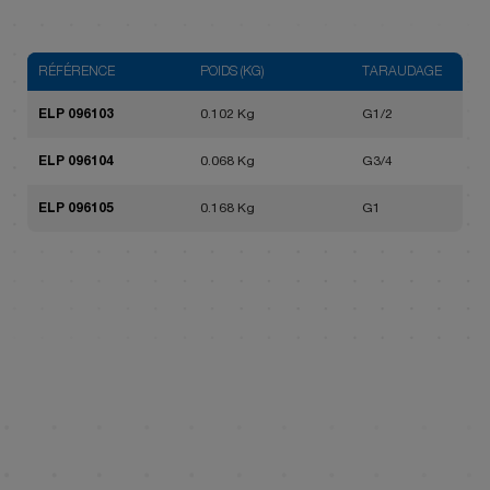
RÉFÉRENCE
POIDS (KG)
TARAUDAGE
ELP 096103
0.102 Kg
G1/2
ELP 096104
0.068 Kg
G3/4
ELP 096105
0.168 Kg
G1