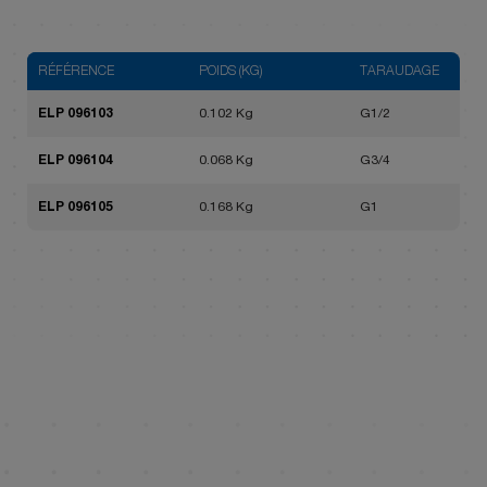
RÉFÉRENCE
POIDS (KG)
TARAUDAGE
ELP 096103
0.102 Kg
G1/2
ELP 096104
0.068 Kg
G3/4
ELP 096105
0.168 Kg
G1