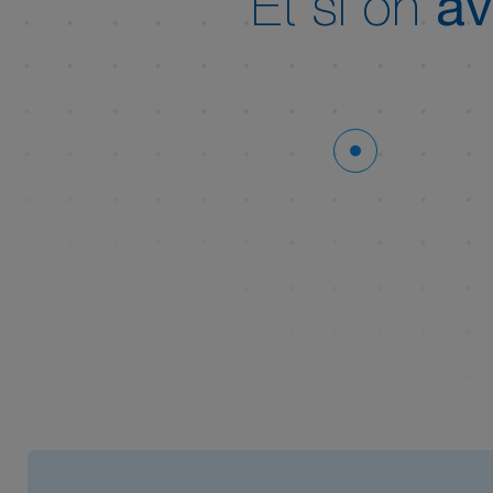
Et si on
av