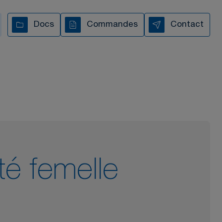
Docs
Commandes
Contact
s vous accompagnons à
chaque étape
TOUTES NOS VIDÉOS
té femelle