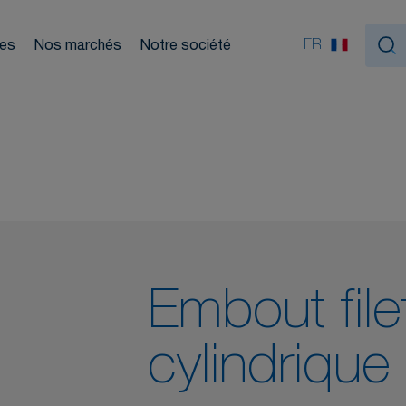
ouleurs
FR
ces
Nos marchés
Notre société
Nou
tiques
Embout file
cylindrique