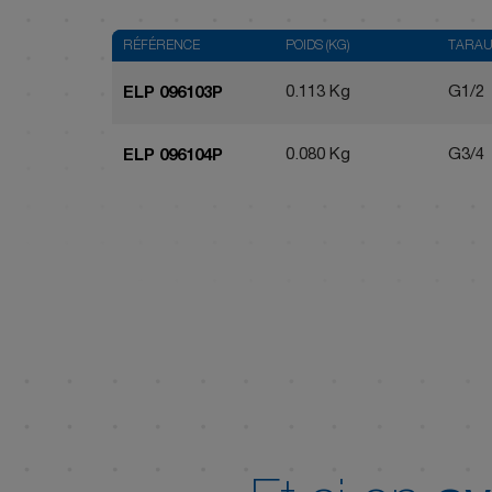
RÉFÉRENCE
POIDS (KG)
TARA
0.113 Kg
G1/2
ELP 096103P
0.080 Kg
G3/4
ELP 096104P