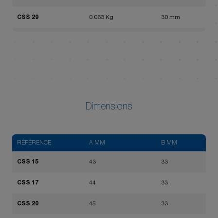
CSS 29
0.063 Kg
30 mm
CSS 32
0.063 Kg
33 mm
CSS 36
0.097 Kg
36 mm
CSS 38
0.126 Kg
39 mm
CSS 42
0.147 Kg
43 mm
Dimensions
RÉFÉRENCE
A MM
B MM
CSS 15
43
33
CSS 17
44
33
CSS 20
45
33