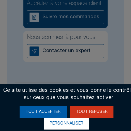
Accédez à votre espace client
Suivre mes commandes
Nous sommes là pour vous
Contacter un expert
Ce site utilise des cookies et vous donne le contrô
Tous droits réservés @2026
Contact
Mentions légales
sur ceux que vous souhaitez activer
Made by Altimax
TOUT ACCEPTER
TOUT REFUSER
PERSONNALISER