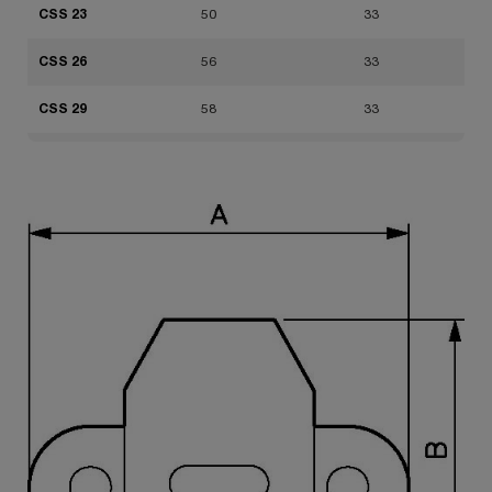
CSS 23
50
33
CSS 26
56
33
CSS 29
58
33
CSS 32
69
36
CSS 36
69
36
CSS 38
76
48
CSS 42
78
48