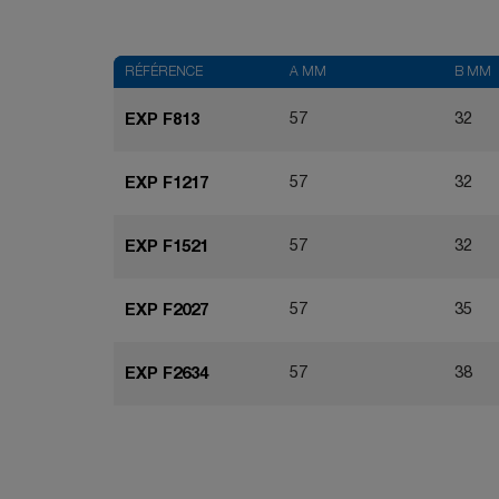
RÉFÉRENCE
A MM
B MM
57
32
EXP F813
57
32
EXP F1217
57
32
EXP F1521
57
35
EXP F2027
57
38
EXP F2634
57
43
EXP F3342