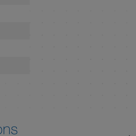
4
ons