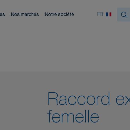
Nou
ouleurs
FR
ces
Nos marchés
Notre société
tiques
Raccord ex
femelle