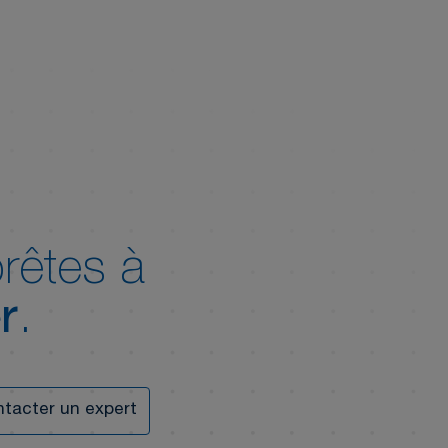
rêtes à
r
.
tacter un expert