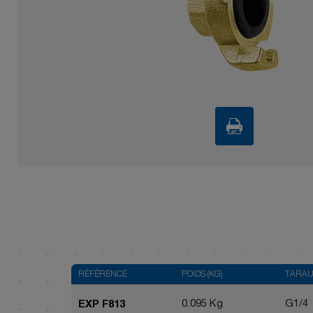
RÉFÉRENCE
POIDS (KG)
TARA
0.095 Kg
G1/4
EXP F813