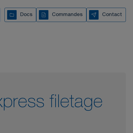
s vous accompagnons à
Docs
Commandes
Contact
chaque étape
TOUTES NOS VIDÉOS
press filetage