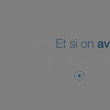
Et si on
av