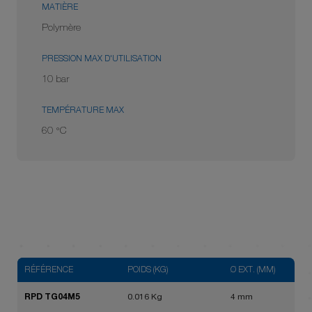
MATIÈRE
Polymère
PRESSION MAX D'UTILISATION
10 bar
TEMPÉRATURE MAX
60 °C
RÉFÉRENCE
POIDS (KG)
Ø EXT. (MM)
RPD TG04M5
0.016 Kg
4 mm