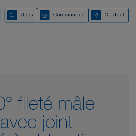
Docs
Commandes
Contact
s vous accompagnons à
chaque étape
TOUTES NOS VIDÉOS
° fileté mâle
 avec joint