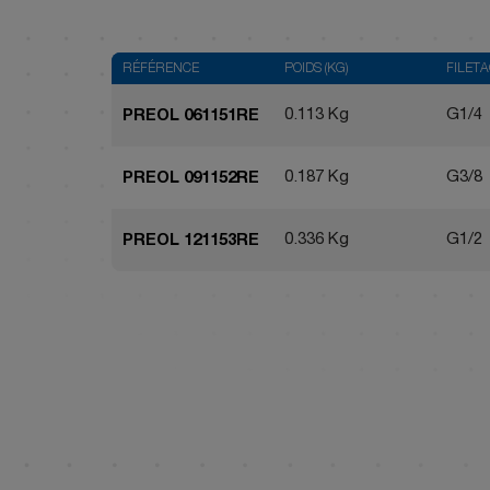
RÉFÉRENCE
POIDS (KG)
FILET
0.113 Kg
G1/4
PREOL 061151RE
0.187 Kg
G3/8
PREOL 091152RE
0.336 Kg
G1/2
PREOL 121153RE