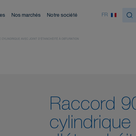
ouleurs
FR
ces
Nos marchés
Notre société
Nou
tiques
E CYLINDRIQUE AVEC JOINT D'ÉTANCHÉITÉ À OBTURATION
Raccord 90
cylindrique