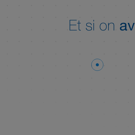
Et si on
av