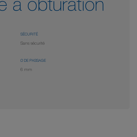
é à obturation
SÉCURITÉ
Sans sécurité
Ø DE PASSAGE
6 mm