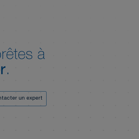
rêtes à
r
.
tacter un expert