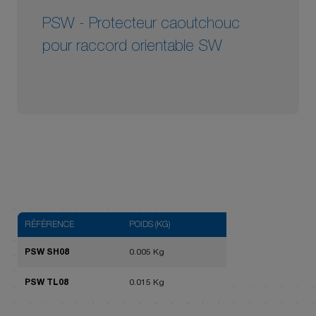
PSW - Protecteur caoutchouc
pour raccord orientable SW
RÉFÉRENCE
POIDS (KG)
PSW SH08
0.005 Kg
PSW TL08
0.015 Kg