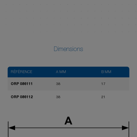
Dimensions
RÉFÉRENCE
A MM
B MM
ORP 086111
38
17
ORP 086112
38
21