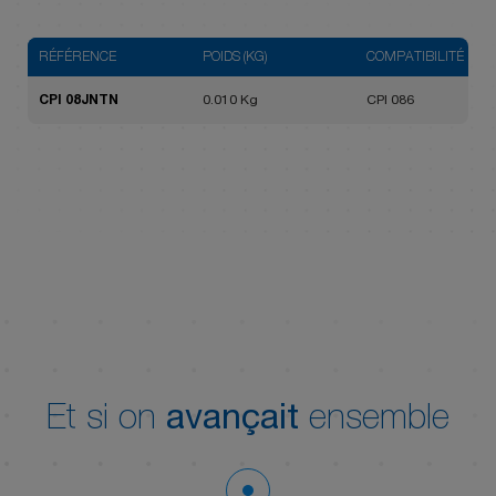
RÉFÉRENCE
POIDS (KG)
COMPATIBILITÉ
CPI 08JNTN
0.010 Kg
CPI 086
Et si on
avançait
ensemble