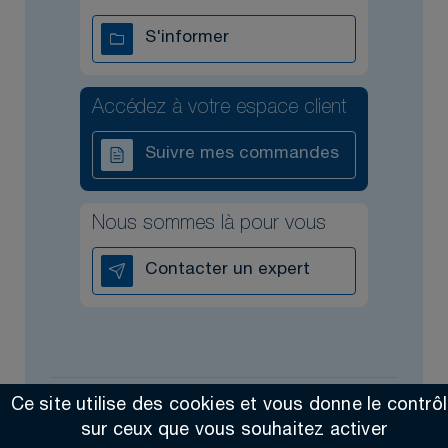
S'informer
Accédez à votre espace client
Suivre mes commandes
Nous sommes là pour vous
Contacter un expert
Ce site utilise des cookies et vous donne le contrô
Tous droits réservés @2026
Contact
Mentions légales
sur ceux que vous souhaitez activer
Made by Altimax