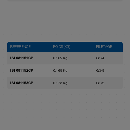
RÉFÉRENCE
POIDS (KG)
FILETAGE
ISI 081151CP
0.165 Kg
G1/4
ISI 081152CP
0.168 Kg
G3/8
ISI 081153CP
0.173 Kg
G1/2