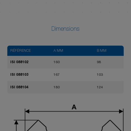
Dimensions
RÉFÉRENCE
A MM
B MM
ISI 088102
160
98
ISI 088103
167
103
ISI 088104
180
124