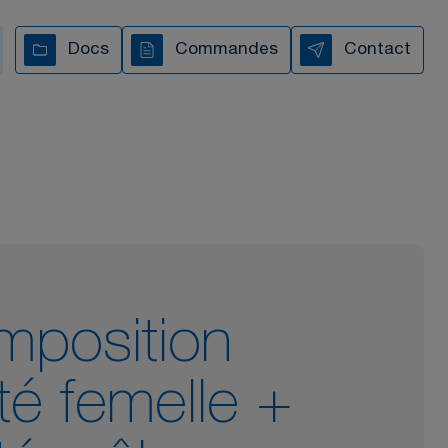
Docs
Commandes
Contact
s vous accompagnons à
chaque étape
TOUTES NOS VIDÉOS
mposition
eté femelle +