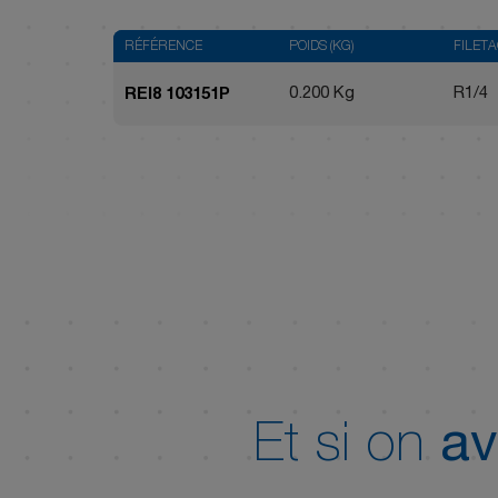
RÉFÉRENCE
POIDS (KG)
FILET
0.200 Kg
R1/4
REI8 103151P
Et si on
av