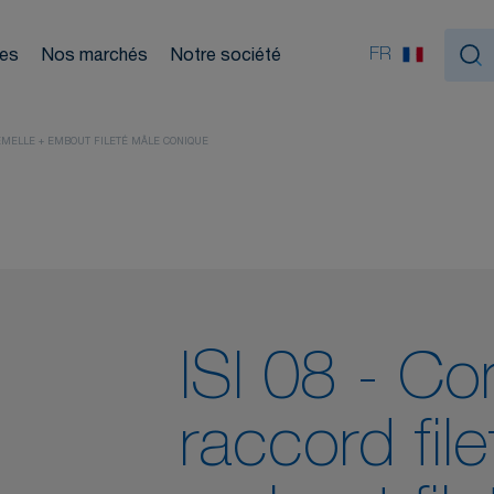
ouleurs
FR
ces
Nos marchés
Notre société
Nou
tiques
FEMELLE + EMBOUT FILETÉ MÂLE CONIQUE
ISI 08 - Co
raccord fil