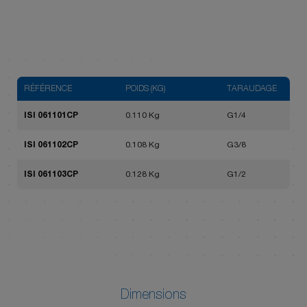
RÉFÉRENCE
POIDS (KG)
TARAUDAGE
ISI 061101CP
0.110 Kg
G1/4
ISI 061102CP
0.108 Kg
G3/8
ISI 061103CP
0.128 Kg
G1/2
Dimensions