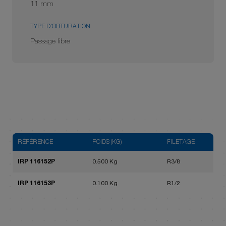
11 mm
TYPE D'OBTURATION
Passage libre
RÉFÉRENCE
POIDS (KG)
FILETAGE
IRP 116152P
0.500 Kg
R3/8
IRP 116153P
0.100 Kg
R1/2