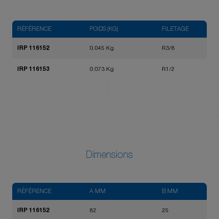
RÉFÉRENCE
POIDS (KG)
FILETAGE
IRP 116152
0.045 Kg
R3/8
IRP 116153
0.073 Kg
R1/2
Dimensions
RÉFÉRENCE
A MM
B MM
IRP 116152
82
25