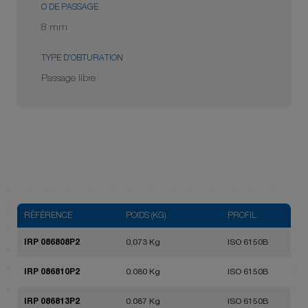
Ø DE PASSAGE
8 mm
TYPE D'OBTURATION
Passage libre
RÉFÉRENCE
POIDS (KG)
PROFIL
IRP 086808P2
0,073 Kg
ISO 6150B
IRP 086810P2
0.080 Kg
ISO 6150B
IRP 086813P2
0.087 Kg
ISO 6150B