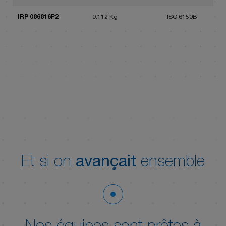
IRP 086816P2
0.112 Kg
ISO 6150B
Et si on
avançait
ensemble