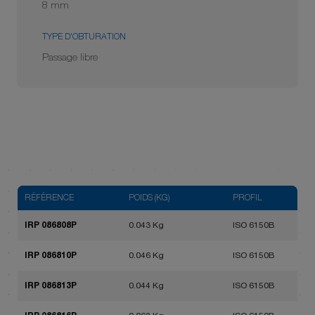
8 mm
TYPE D'OBTURATION
Passage libre
RÉFÉRENCE
POIDS (KG)
PROFIL
IRP 086808P
0.043 Kg
ISO 6150B
IRP 086810P
0.046 Kg
ISO 6150B
IRP 086813P
0.044 Kg
ISO 6150B