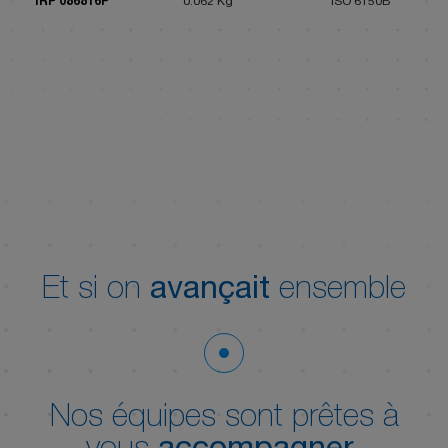
IRP 086816P
0.062 Kg
ISO 6150B
Et si on
avançait
ensemble
Nos équipes sont prêtes à