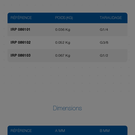
RÉFÉRENCE
POIDS (KG)
TARAUDAGE
IRP 086101
0.036 Kg
G1/4
IRP 086102
0.052 Kg
G3/8
IRP 086103
0.067 Kg
G1/2
Dimensions
RÉFÉRENCE
A MM
B MM