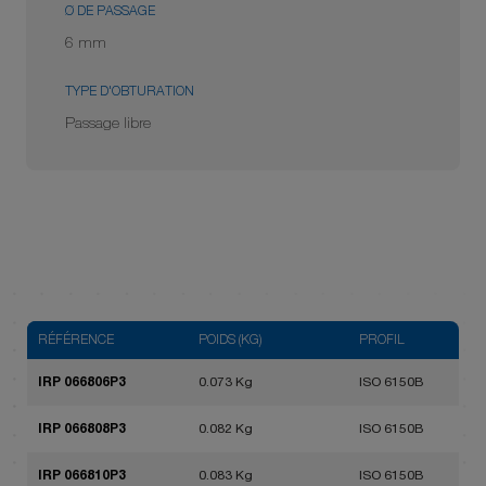
Ø DE PASSAGE
6 mm
TYPE D'OBTURATION
Passage libre
RÉFÉRENCE
POIDS (KG)
PROFIL
IRP 066806P3
0.073 Kg
ISO 6150B
IRP 066808P3
0.082 Kg
ISO 6150B
IRP 066810P3
0.083 Kg
ISO 6150B