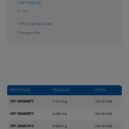
Ø DE PASSAGE
6 mm
TYPE D'OBTURATION
Passage libre
RÉFÉRENCE
POIDS (KG)
PROFIL
IRP 066806P3
0.073 Kg
ISO 6150B
IRP 066808P3
0.082 Kg
ISO 6150B
IRP 066810P3
0.083 Kg
ISO 6150B