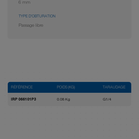
6 mm
TYPE D'OBTURATION
Passage libre
RÉFÉRENCE
POIDS (KG)
TARAUDAGE
IRP 066101P3
0.08 Kg
G1/4