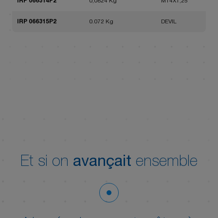
IRP 066314P2
0,0824 Kg
M14X1,25
IRP 066315P2
0.072 Kg
DEVIL
Et si on
avançait
ensemble