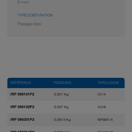
6 mm
TYPE D'OBTURATION
Passage libre
RÉFÉRENCE
POIDS (KG)
TARAUDAGE
IRP 066101P2
0.057 Kg
G1/4
IRP 066102P2
0.097 Kg
G3/8
IRP 066301P2
0,0813 Kg
NPSM1/4