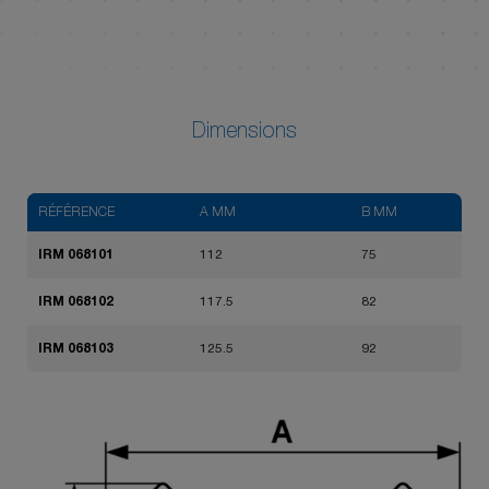
Dimensions
RÉFÉRENCE
A MM
B MM
IRM 068101
112
75
IRM 068102
117.5
82
IRM 068103
125.5
92