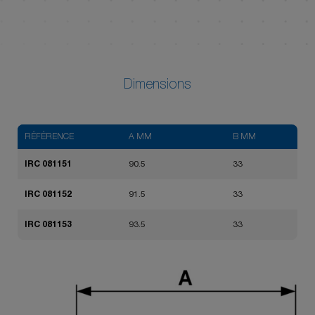
Dimensions
RÉFÉRENCE
A MM
B MM
IRC 081151
90.5
33
IRC 081152
91.5
33
IRC 081153
93.5
33