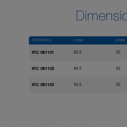
Dimensi
RÉFÉRENCE
A MM
B MM
83.5
33
IRC 081101
84.5
33
IRC 081102
93.5
33
IRC 081103