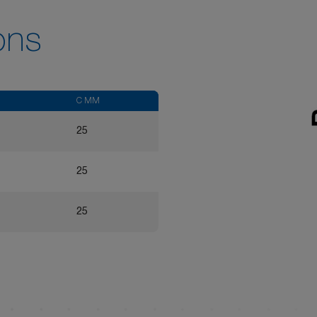
ons
C MM
25
25
25