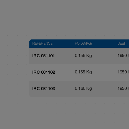
RÉFÉRENCE
POIDS (KG)
DÉBIT
0.159 Kg
1950 l
IRC 081101
0.155 Kg
1950 l
IRC 081102
0.160 Kg
1950 l
IRC 081103