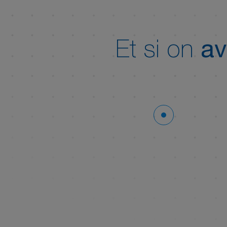
Et si on
av