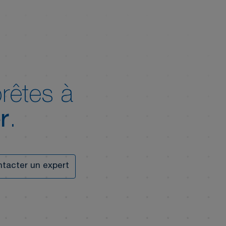
rêtes à
r
.
tacter un expert