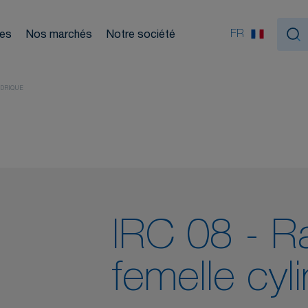
Nou
ouleurs
FR
ces
Nos marchés
Notre société
tiques
NDRIQUE
IRC 08 - Ra
femelle cyl