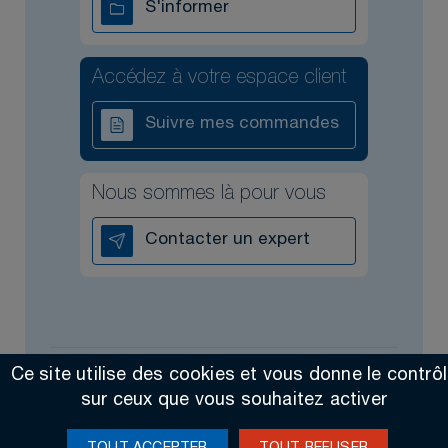
S'informer
Accédez à votre espace client
Suivre mes commandes
Nous sommes là pour vous
Contacter un expert
Ce site utilise des cookies et vous donne le contrô
Tous droits réservés @2026
Contact
Mentions légales
sur ceux que vous souhaitez activer
Made by Altimax