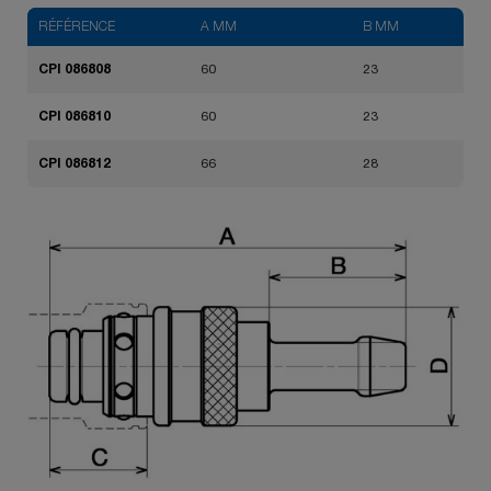
RÉFÉRENCE
A MM
B MM
CPI 086808
60
23
CPI 086810
60
23
CPI 086812
66
28