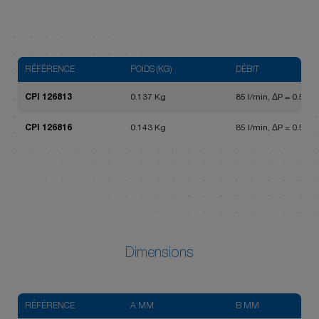
RÉFÉRENCE
POIDS (KG)
DÉBIT
CPI 126813
0.137 Kg
85 l/min, ΔP = 0.5 bar
CPI 126816
0.143 Kg
85 l/min, ΔP = 0.5 bar
Dimensions
RÉFÉRENCE
A MM
B MM