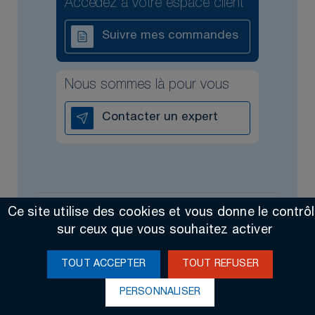
Accédez à votre espace client
Suivre mes commandes
Nous sommes là pour vous
Contacter un expert
Ce site utilise des cookies et vous donne le contrô
Tous droits réservés @2026
Contact
Mentions légales
sur ceux que vous souhaitez activer
Made by Altimax
TOUT ACCEPTER
TOUT REFUSER
PERSONNALISER