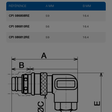
RÉFÉRENCE
A MM
B MM
CPI 086808RE
59
16.4
CPI 086810RE
56
16.4
CPI 086812RE
59
16.4