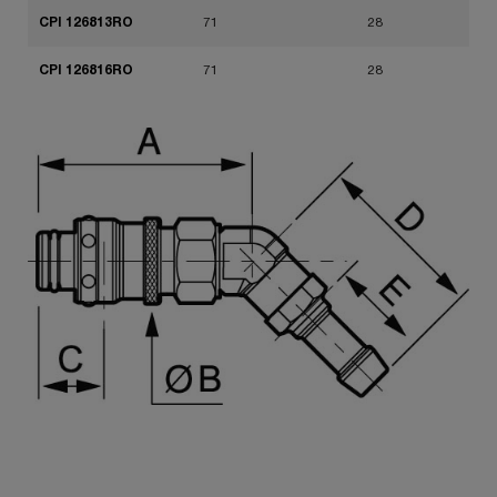
CPI 126813RO
71
28
CPI 126816RO
71
28