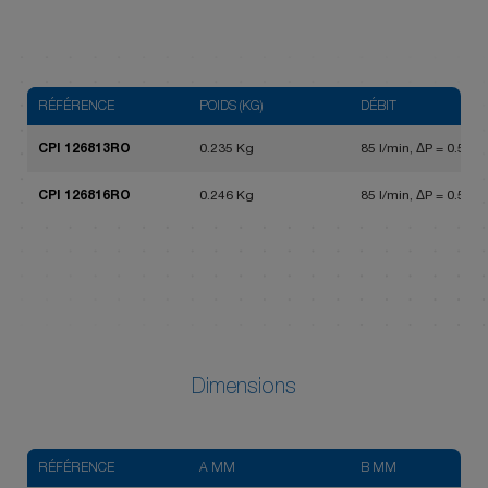
RÉFÉRENCE
POIDS (KG)
DÉBIT
CPI 126813RO
0.235 Kg
85 l/min, ΔP = 0.5 bar
CPI 126816RO
0.246 Kg
85 l/min, ΔP = 0.5 bar
Dimensions
RÉFÉRENCE
A MM
B MM