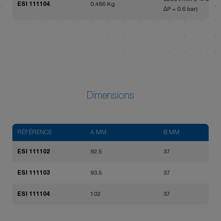
ESI 111104
0.486 Kg
ΔP = 0.6 bar)
Dimensions
RÉFÉRENCE
A MM
B MM
ESI 111102
92.5
37
ESI 111103
93.5
37
ESI 111104
102
37