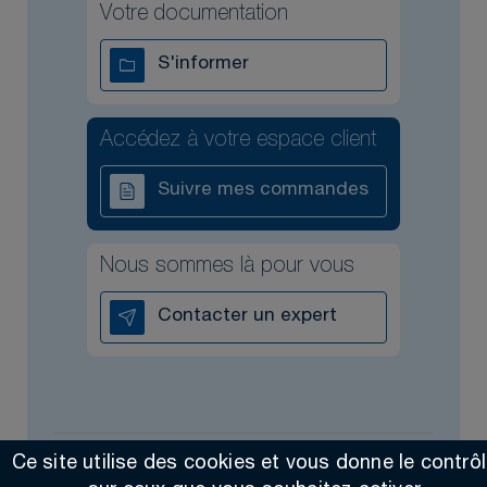
Votre documentation
S'informer
Accédez à votre espace client
Suivre mes commandes
Nous sommes là pour vous
Contacter un expert
Ce site utilise des cookies et vous donne le contrô
Tous droits réservés @2026
Contact
Mentions légales