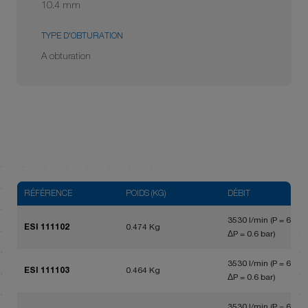
10.4 mm
TYPE D'OBTURATION
A obturation
RÉFÉRENCE
POIDS (KG)
DÉBIT
3530 l/min (P = 6 bar,
ESI 111102
0.474 Kg
ΔP = 0.6 bar)
3530 l/min (P = 6 bar,
ESI 111103
0.464 Kg
ΔP = 0.6 bar)
3530 l/min (P = 6 bar,