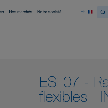
Nou
ouleurs
FR
ces
Nos marchés
Notre société
tiques
X
ESI 07 - R
flexibles -