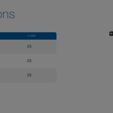
ons
C MM
23
23
23