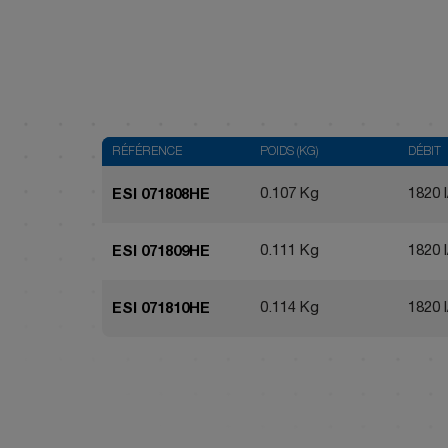
RÉFÉRENCE
POIDS (KG)
DÉBIT
0.107 Kg
1820 l
ESI 071808HE
0.111 Kg
1820 l
ESI 071809HE
0.114 Kg
1820 l
ESI 071810HE