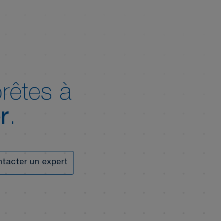
rêtes à
r
.
tacter un expert