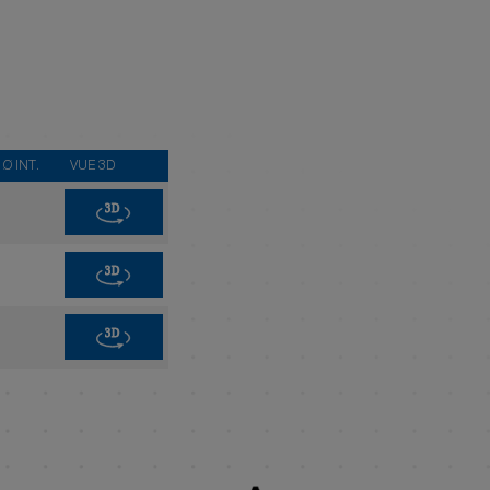
Ø INT.
VUE 3D
3D
3D
3D