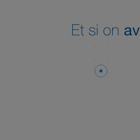
Et si on
av