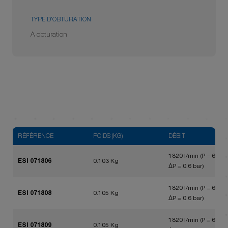
TYPE D'OBTURATION
A obturation
RÉFÉRENCE
POIDS (KG)
DÉBIT
1820 l/min (P = 6 bar,
ESI 071806
0.103 Kg
ΔP = 0.6 bar)
1820 l/min (P = 6 bar,
ESI 071808
0.105 Kg
ΔP = 0.6 bar)
1820 l/min (P = 6 bar,
ESI 071809
0.105 Kg