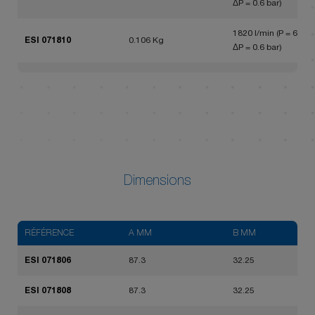
ΔP = 0.6 bar)
1820 l/min (P = 6 bar,
ESI 071810
0.106 Kg
ΔP = 0.6 bar)
1820 l/min (P = 6 bar,
ESI 071813
0.110 Kg
ΔP = 0.6 bar)
Dimensions
RÉFÉRENCE
A MM
B MM
ESI 071806
87.3
32.25
ESI 071808
87.3
32.25