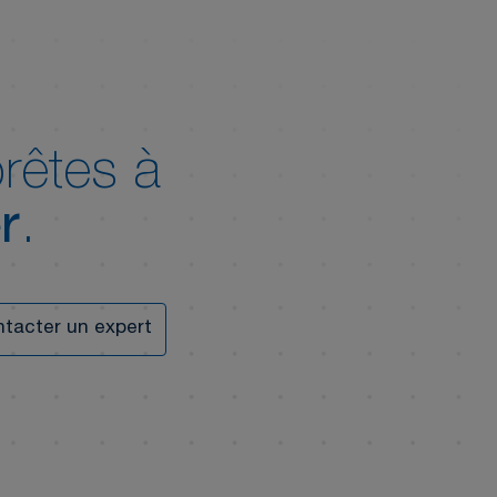
rêtes à
r
.
tacter un expert