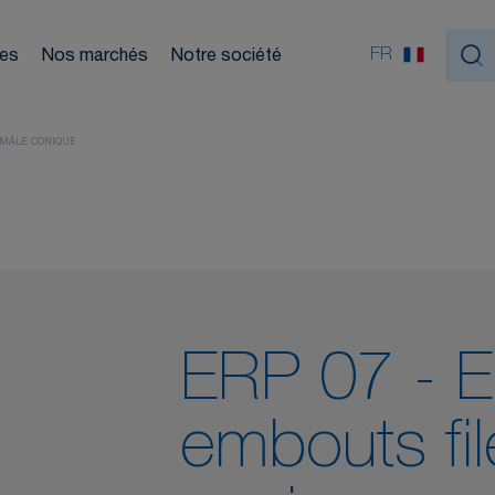
ouleurs
FR
ces
Nos marchés
Notre société
Nou
tiques
 MÂLE CONIQUE
ERP 07 - 
embouts fi