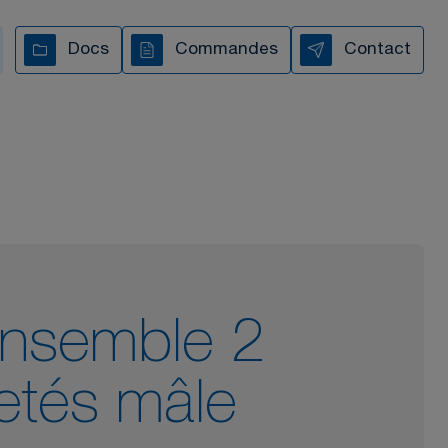
Docs
Commandes
Contact
s vous accompagnons à
chaque étape
TOUTES NOS VIDÉOS
Ensemble 2
letés mâle