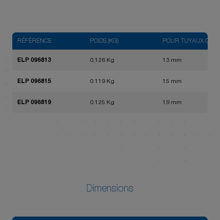
RÉFÉRENCE
POIDS (KG)
POUR TUYAUX Ø INT
ELP 096813
0,126 Kg
13 mm
ELP 096815
0.119 Kg
15 mm
ELP 096819
0.125 Kg
19 mm
Dimensions