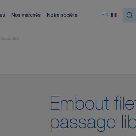
ouleurs
Nou
FR
ces
Nos marchés
Notre société
tiques
ASSAGE LIBRE
Embout file
passage li