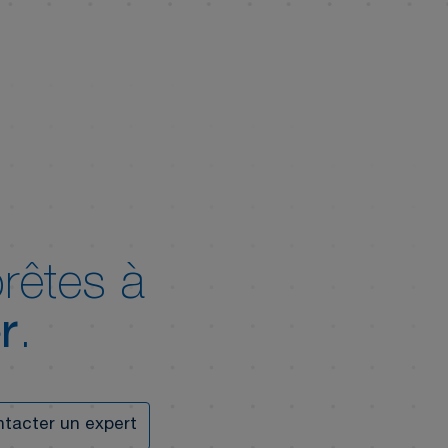
rêtes à
r
.
tacter un expert