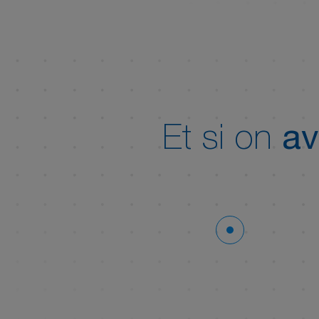
0.066 Kg
G3/4
PREOL 126154
0.108 Kg
R3/4
PREOL 166164
Et si on
av