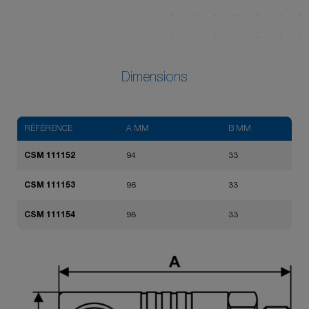
Dimensions
RÉFÉRENCE
A MM
B MM
CSM 111152
94
33
CSM 111153
96
33
CSM 111154
98
33