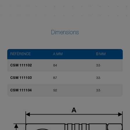
Dimensions
RÉFÉRENCE
A MM
B MM
CSM 111102
84
33
CSM 111103
87
33
CSM 111104
92
33