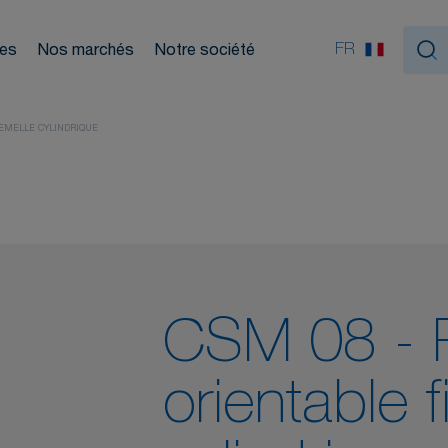
ouleurs
Nou
FR
ces
Nos marchés
Notre société
tiques
FEMELLE CYLINDRIQUE
CSM 08 - 
orientable f