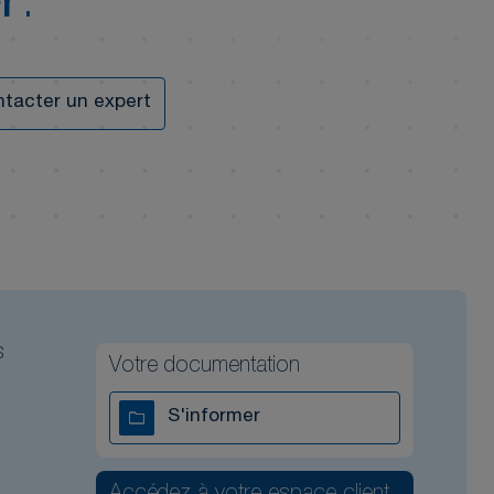
r
.
tacter un expert
s
Votre documentation
S'informer