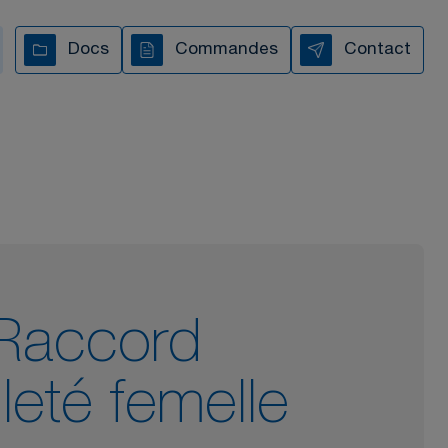
s vous accompagnons à
Docs
Commandes
Contact
chaque étape
TOUTES NOS VIDÉOS
Raccord
ileté femelle