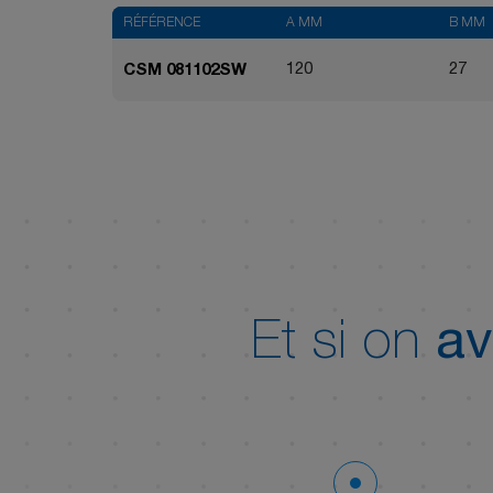
RÉFÉRENCE
A MM
B MM
120
27
CSM 081102SW
Et si on
av