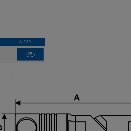
VUE 3D
3D