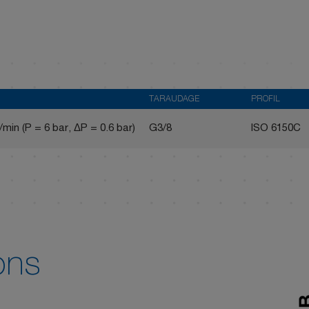
TARAUDAGE
PROFIL
/min (P = 6 bar, ΔP = 0.6 bar)
G3/8
ISO 6150C
ons