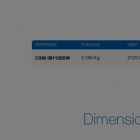
RÉFÉRENCE
POIDS (KG)
DÉBIT
0.186 Kg
2120 l
CSM 081102SW
Dimensi