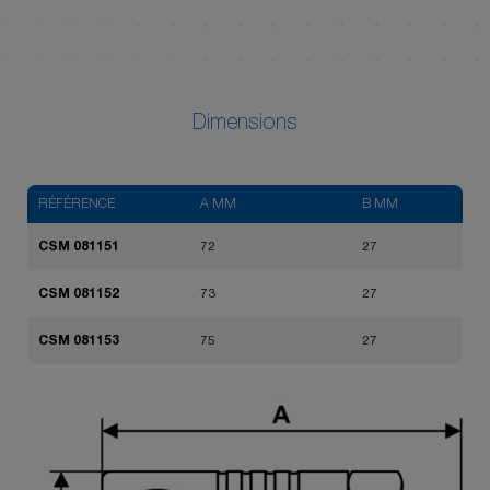
Dimensions
RÉFÉRENCE
A MM
B MM
CSM 081151
72
27
CSM 081152
73
27
CSM 081153
75
27