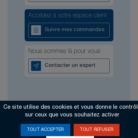
Accédez à votre espace client
Suivre mes commandes
Nous sommes là pour vous
Contacter un expert
Ce site utilise des cookies et vous donne le contrô
Tous droits réservés @2026
Contact
Mentions légales
sur ceux que vous souhaitez activer
Made by Altimax
TOUT ACCEPTER
TOUT REFUSER