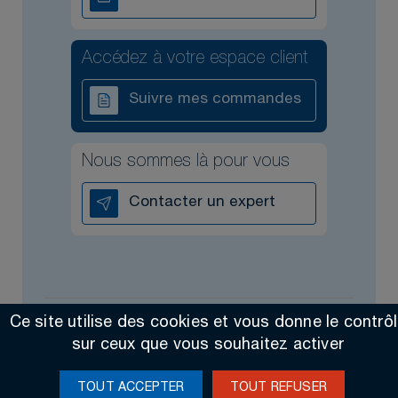
Accédez à votre espace client
Suivre mes commandes
Nous sommes là pour vous
Contacter un expert
Ce site utilise des cookies et vous donne le contrô
Tous droits réservés @2026
Contact
Mentions légales
sur ceux que vous souhaitez activer
Made by Altimax
TOUT ACCEPTER
TOUT REFUSER