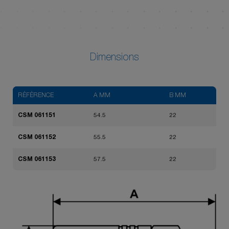
Dimensions
RÉFÉRENCE
A MM
B MM
CSM 061151
54.5
22
CSM 061152
55.5
22
CSM 061153
57.5
22