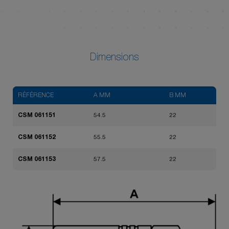
Dimensions
RÉFÉRENCE
A MM
B MM
CSM 061151
54.5
22
CSM 061152
55.5
22
CSM 061153
57.5
22