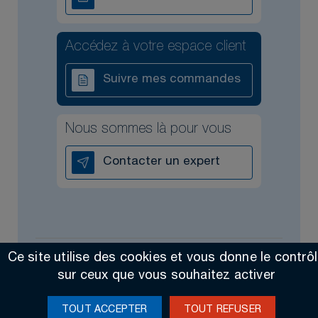
Accédez à votre espace client
Suivre mes commandes
Nous sommes là pour vous
Contacter un expert
Ce site utilise des cookies et vous donne le contrô
Tous droits réservés @2026
Contact
Mentions légales
sur ceux que vous souhaitez activer
Made by Altimax
TOUT ACCEPTER
TOUT REFUSER