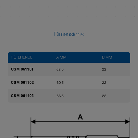
Dimensions
RÉFÉRENCE
A MM
B MM
CSM 061101
52.5
22
CSM 061102
60.5
22
CSM 061103
63.5
22